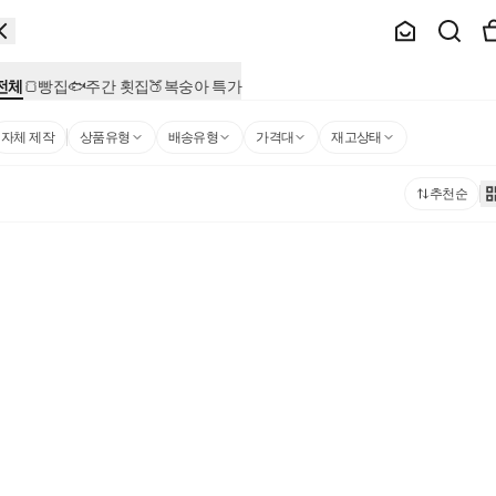
전체
🍞빵집
🐟주간 횟집
🍑복숭아 특가
자체 제작
상품유형
배송유형
가격대
재고상태
추천순
등급 계란으로 만든 촉촉한 반숙란 20구
와이즈테이블
재입고 준비중
냉장
냉장
[12brix] 당도선별 GAP 성주 참외 1kg(로
3,990
원
일반가
과 3-5개입)
0,490
원
멤버십 회원가
6,490
원
일반가
구당 525원
5,890
원
새벽배송
멤버십 회원가
100g당 589원
새벽배송
와이즈테이블
와이즈테이블
냉장
++등급 한우 국거리 300g
육수의완성, 완도산 자른다시마 300g
5,990
원
13,790
원
일반가
일반가
3,490
원
6,990
원
멤버십 회원가
멤버십 회원가