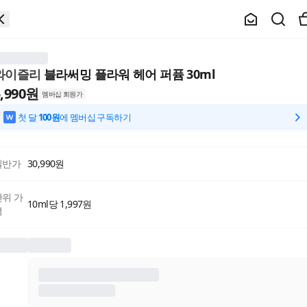
와이즐리
블라써밍 플라워 헤어 퍼퓸 30ml
,990
원
멤버십 회원가
첫 달
100원
에 멤버십 구독하기
일반가
30,990
원
단위 가
10ml당 1,997원
격