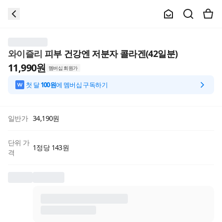
와이즐리
피부 건강엔 저분자 콜라겐(42일분)
11,990
원
멤버십 회원가
첫 달
100원
에 멤버십 구독하기
일반가
34,190
원
단위 가
1정당 143원
격