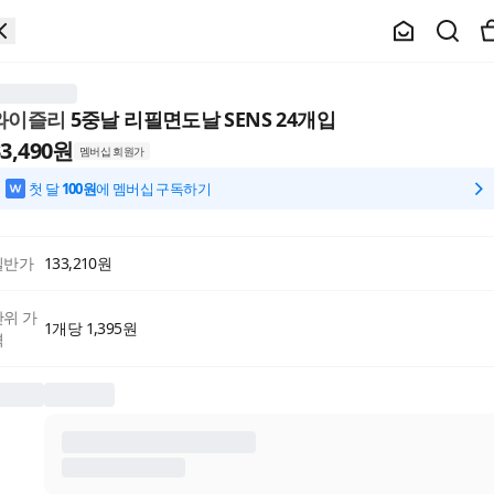
와이즐리
5중날 리필면도날 SENS 24개입
3,490
원
멤버십 회원가
첫 달
100원
에 멤버십 구독하기
일반가
133,210
원
단위 가
1개당 1,395원
격