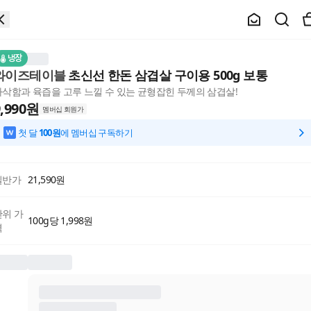
냉장
와이즈테이블
초신선 한돈 삼겹살 구이용 500g 보통
바삭함과 육즙을 고루 느낄 수 있는 균형잡힌 두께의 삼겹살!
,990
원
멤버십 회원가
첫 달
100원
에 멤버십 구독하기
일반가
21,590
원
단위 가
100g당 1,998원
격