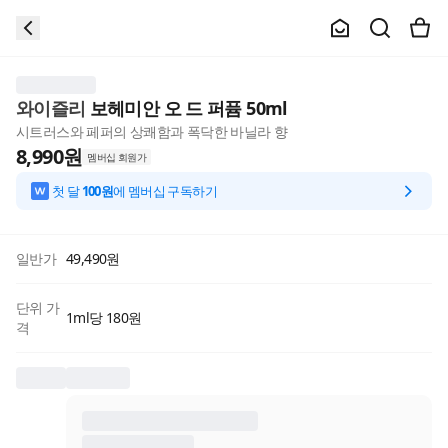
와이즐리
보헤미안 오 드 퍼퓸 50ml
시트러스와 페퍼의 상쾌함과 폭닥한 바닐라 향
8,990
원
멤버십 회원가
첫 달
100원
에 멤버십 구독하기
일반가
49,490
원
단위 가
1ml당 180원
격