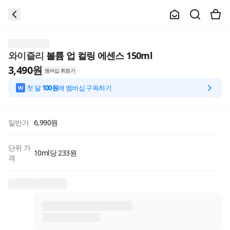
와이즐리
볼륨 업 컬링 에센스 150ml
3,490
원
멤버십 회원가
첫 달
100원
에 멤버십 구독하기
일반가
6,990
원
단위 가
10ml당 233원
격