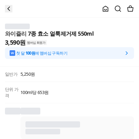
와이즐리
7종 효소 얼룩제거제 550ml
3,590
원
멤버십 회원가
첫 달
100원
에 멤버십 구독하기
일반가
5,250
원
단위 가
100ml당 653원
격