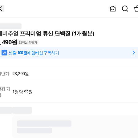
해비추얼
프리미엄 류신 단백질 (1개월분)
,490
원
멤버십 회원가
첫 달
100원
에 멤버십 구독하기
일반가
28,290
원
단위 가
1정당 92원
격