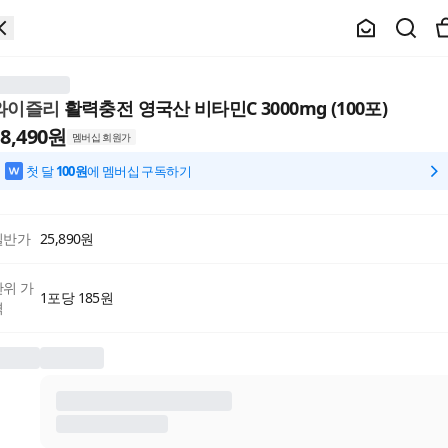
와이즐리
활력충전 영국산 비타민C 3000mg (100포)
8,490
원
멤버십 회원가
첫 달
100원
에 멤버십 구독하기
일반가
25,890
원
단위 가
1포당 185원
격