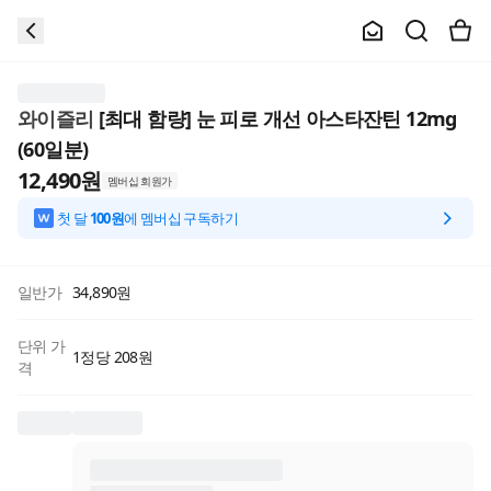
와이즐리
[최대 함량] 눈 피로 개선 아스타잔틴 12mg
(60일분)
12,490
원
멤버십 회원가
첫 달
100원
에 멤버십 구독하기
일반가
34,890
원
단위 가
1정당 208원
격