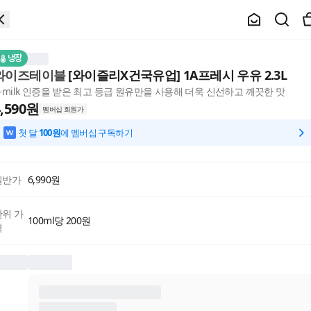
냉장
와이즈테이블
[와이즐리X건국유업] 1A프레시 우유 2.3L
K-milk 인증을 받은 최고 등급 원유만을 사용해 더욱 신선하고 깨끗한 맛
,590
원
멤버십 회원가
첫 달
100원
에 멤버십 구독하기
일반가
6,990
원
단위 가
100ml당 200원
격