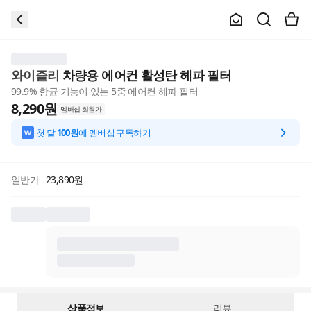
와이즐리
차량용 에어컨 활성탄 헤파 필터
99.9% 항균 기능이 있는 5중 에어컨 헤파 필터
8,290
원
멤버십 회원가
첫 달
100원
에 멤버십 구독하기
일반가
23,890
원
상품정보
리뷰