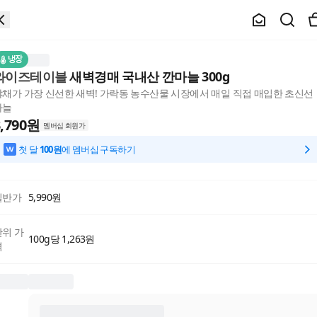
냉장
와이즈테이블
새벽경매 국내산 깐마늘 300g
야채가 가장 신선한 새벽! 가락동 농수산물 시장에서 매일 직접 매입한 초신선
마늘
,790
원
멤버십 회원가
첫 달
100원
에 멤버십 구독하기
일반가
5,990
원
단위 가
100g당 1,263원
격