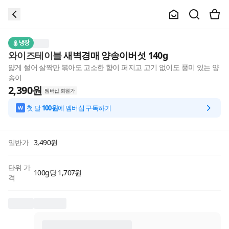
냉장
와이즈테이블
새벽경매 양송이버섯 140g
얇게 썰어 살짝만 볶아도 고소한 향이 퍼지고 고기 없이도 풍미 있는 양
송이
2,390
원
멤버십 회원가
첫 달
100원
에 멤버십 구독하기
일반가
3,490
원
단위 가
100g당 1,707원
격