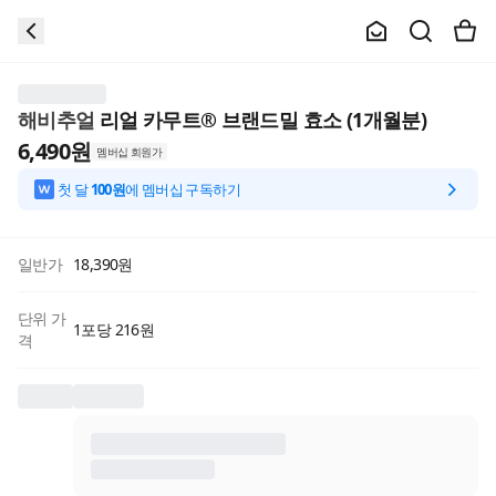
해비추얼
리얼 카무트® 브랜드밀 효소 (1개월분)
6,490
원
멤버십 회원가
첫 달
100원
에 멤버십 구독하기
일반가
18,390
원
단위 가
1포당 216원
격