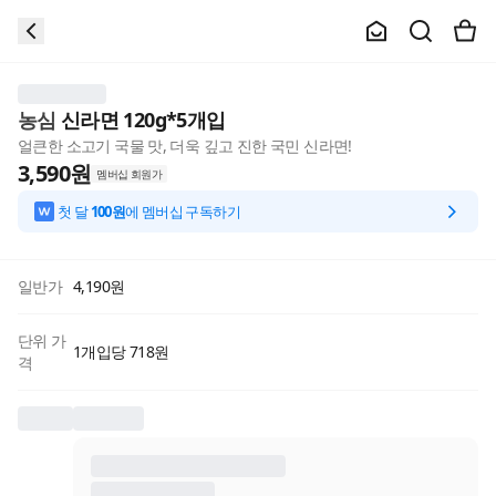
농심
신라면 120g*5개입
얼큰한 소고기 국물 맛, 더욱 깊고 진한 국민 신라면!
3,590
원
멤버십 회원가
첫 달
100원
에 멤버십 구독하기
일반가
4,190
원
단위 가
1개입당 718원
격