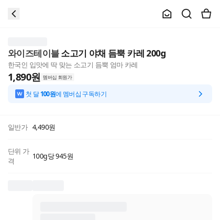
와이즈테이블
소고기 야채 듬뿍 카레 200g
한국인 입맛에 딱 맞는 소고기 듬뿍 엄마 카레
1,890
원
멤버십 회원가
첫 달
100원
에 멤버십 구독하기
일반가
4,490
원
단위 가
100g당 945원
격