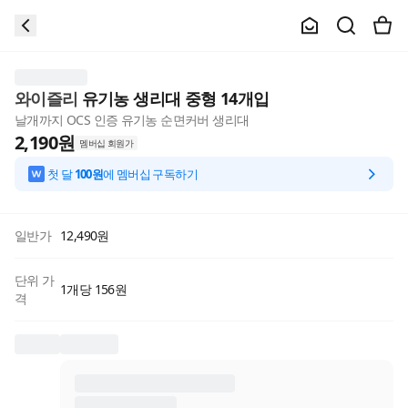
와이즐리
유기농 생리대 중형 14개입
날개까지 OCS 인증 유기농 순면커버 생리대
2,190
원
멤버십 회원가
첫 달
100원
에 멤버십 구독하기
일반가
12,490
원
단위 가
1개당 156원
격