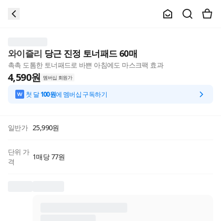
와이즐리
당근 진정 토너패드 60매
촉촉 도톰한 토너패드로 바쁜 아침에도 마스크팩 효과
4,590
원
멤버십 회원가
첫 달
100원
에 멤버십 구독하기
일반가
25,990
원
단위 가
1매당 77원
격