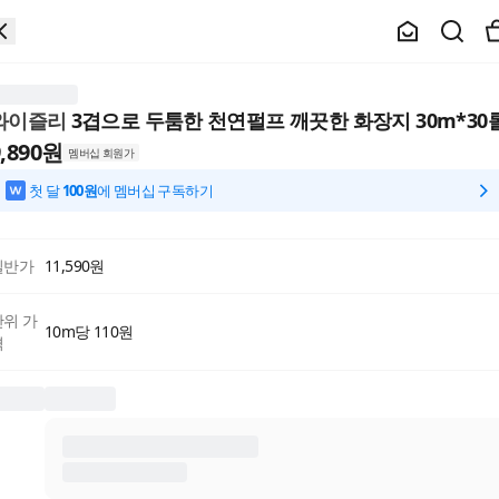
와이즐리
3겹으로 두툼한 천연펄프 깨끗한 화장지 30m*30
,890
원
멤버십 회원가
첫 달
100원
에 멤버십 구독하기
일반가
11,590
원
단위 가
10m당 110원
격