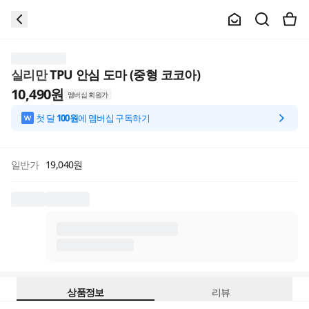
실리만
TPU 안심 도마 (중형 코코아)
10,490
원
멤버십 회원가
첫 달
100원
에 멤버십 구독하기
일반가
19,040
원
상품정보
리뷰