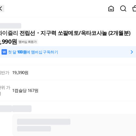
와이즐리
전립선・지구력 쏘팔메토/옥타코사놀 (2개월분)
,990
원
멤버십 회원가
첫 달
100원
에 멤버십 구독하기
일반가
19,390
원
단위 가
1캡슐당 167원
격