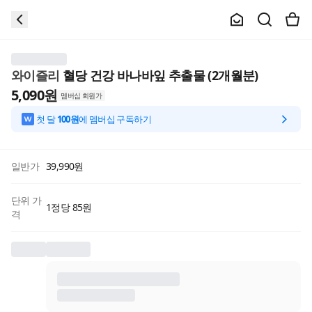
와이즐리
혈당 건강 바나바잎 추출물 (2개월분)
5,090
원
멤버십 회원가
첫 달
100원
에 멤버십 구독하기
일반가
39,990
원
단위 가
1정당 85원
격