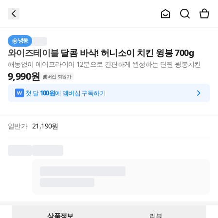
냉동
와이즈테이블
달콤 바삭! 허니소이 치킨 윙봉 700g
해동없이 에어프라이어 12분으로 간편하게 완성하는 단짠 윙봉치킨
9,990
원
멤버십 회원가
첫 달
100원
에 멤버십 구독하기
일반가
21,190
원
상품정보
리뷰