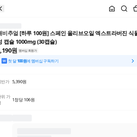
해비추얼
[하루 100원] 스페인 올리브오일 엑스트라버진 식
성 캡슐 1000mg (30캡슐)
,190
원
멤버십 회원가
첫 달
100원
에 멤버십 구독하기
일반가
5,390
원
단위 가
1정당 106원
격