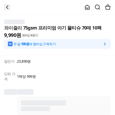
와이즐리
75gsm 프리미엄 아기 물티슈 70매 10팩
9,990
원
멤버십 회원가
첫 달
100원
에 멤버십 구독하기
일반가
23,890
원
단위 가
1팩당 999원
격