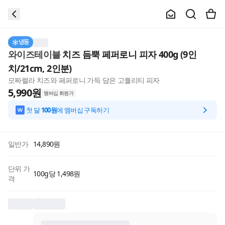
냉동
와이즈테이블
치즈 듬뿍 페퍼로니 피자 400g (9인
치/21cm, 2인분)
모짜렐라 치즈와 페퍼로니 가득 담은 고퀄리티 피자
5,990
원
멤버십 회원가
첫 달
100원
에 멤버십 구독하기
일반가
14,890
원
단위 가
100g당 1,498원
격