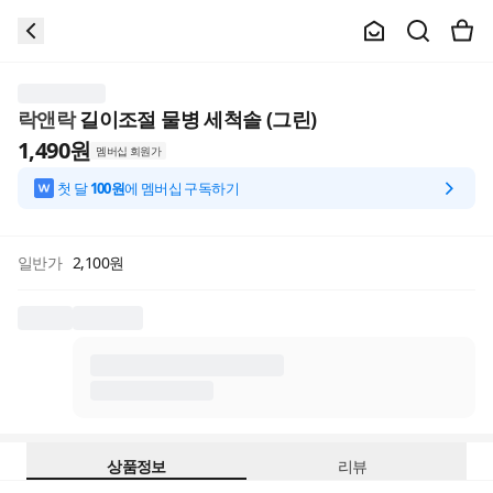
락앤락
길이조절 물병 세척솔 (그린)
1,490
원
멤버십 회원가
첫 달
100원
에 멤버십 구독하기
일반가
2,100
원
상품정보
리뷰