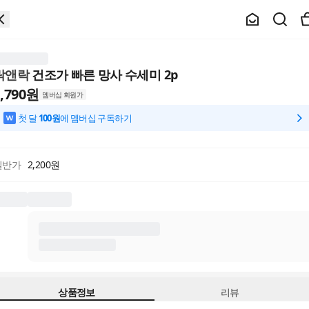
락앤락
건조가 빠른 망사 수세미 2p
,790
원
멤버십 회원가
첫 달
100원
에 멤버십 구독하기
일반가
2,200
원
상품정보
리뷰