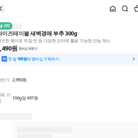
냉장
와이즈테이블
새벽경매 부추 300g
향긋한 풍미로 무침·전 등 다양한 요리에 활용 가능한 만능 채소
,490
원
멤버십 회원가
첫 달
100원
에 멤버십 구독하기
일반가
2,990
원
단위 가
100g당 497원
격