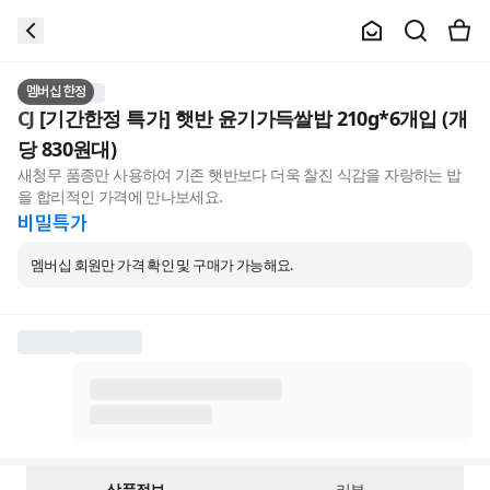
멤버십 한정
CJ
[기간한정 특가] 햇반 윤기가득쌀밥 210g*6개입 (개
당 830원대)
새청무 품종만 사용하여 기존 햇반보다 더욱 찰진 식감을 자랑하는 밥
을 합리적인 가격에 만나보세요.
비밀특가
멤버십 회원만 가격 확인 및 구매가 가능해요.
상품정보
리뷰