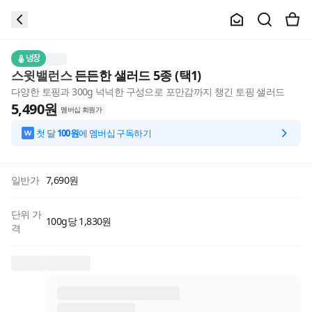
냉장
스윗밸런스
든든한 샐러드 5종 (택1)
다양한 토핑과 300g 넉넉한 구성으로 포만감까지 챙긴 토핑 샐러드
5,490
원
멤버십 회원가
첫 달
100원
에 멤버십 구독하기
일반가
7,690
원
단위 가
100g당 1,830원
격