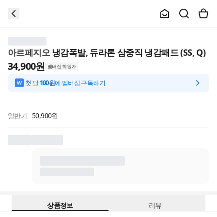
아르페지오
냉감폭발, 듀라론 삼중직 냉감패드 (SS, Q)
34,900
원
멤버십 회원가
첫 달
100원
에 멤버십 구독하기
일반가
50,900
원
상품정보
리뷰