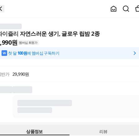
와이즐리
자연스러운 생기, 글로우 립밤 2종
,990
원
멤버십 회원가
첫 달
100원
에 멤버십 구독하기
일반가
29,990
원
상품정보
리뷰