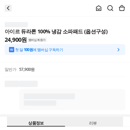
아이르
듀라론 100% 냉감 소파패드 (옵션구성)
24,900
원
멤버십 회원가
첫 달
100원
에 멤버십 구독하기
일반가
57,900
원
상품정보
리뷰