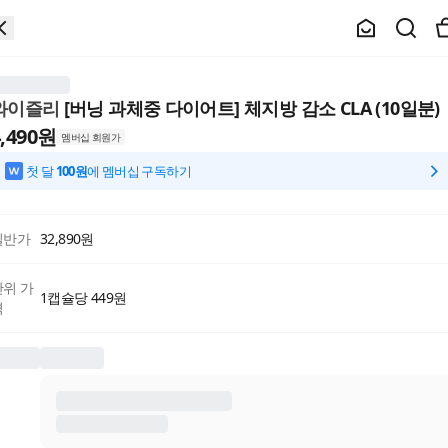
와이즐리
[버닝 과체중 다이어트] 체지방 감소 CLA (10일분)
,490
원
멤버십 회원가
첫 달
100원
에 멤버십 구독하기
일반가
32,890
원
단위 가
1캡슐당 449원
격