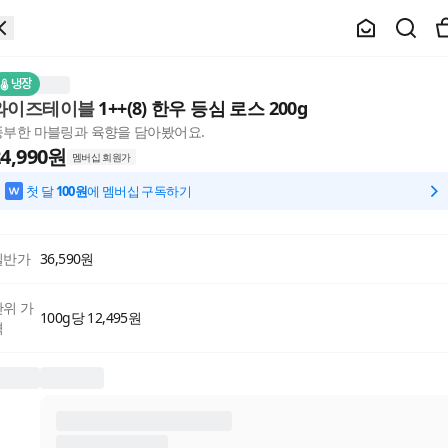
냉장
와이즈테이블
1++(8) 한우 등심 로스 200g
풍부한 마블링과 육향을 담아봤어요.
4,990
원
멤버십 회원가
첫 달
100원
에 멤버십 구독하기
일반가
36,590
원
단위 가
100g당 12,495원
격