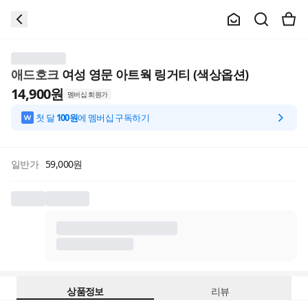
애드호크
여성 영문 아트웍 링거티 (색상옵션)
14,900
원
멤버십 회원가
첫 달
100원
에 멤버십 구독하기
일반가
59,000
원
상품정보
리뷰