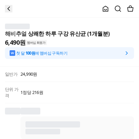
해비추얼
상쾌한 하루 구강 유산균 (1개월분)
6,490
원
멤버십 회원가
첫 달
100원
에 멤버십 구독하기
일반가
24,990
원
단위 가
1정당 216원
격