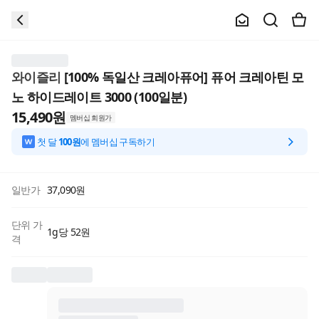
와이즐리
[100% 독일산 크레아퓨어] 퓨어 크레아틴 모
노 하이드레이트 3000 (100일분)
15,490
원
멤버십 회원가
첫 달
100원
에 멤버십 구독하기
일반가
37,090
원
단위 가
1g당 52원
격