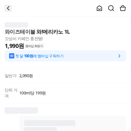
와이즈테이블
와!메리카노 1L
갓성비 카페인 충전템!
1,990
원
멤버십 회원가
첫 달
100원
에 멤버십 구독하기
일반가
2,090
원
단위 가
100ml당 199원
격